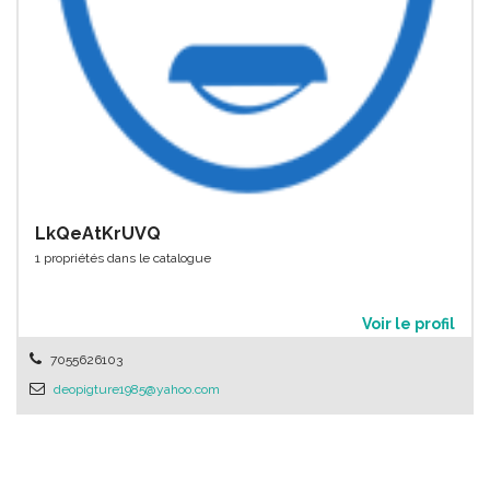
LkQeAtKrUVQ
1 propriétés dans le catalogue
Voir le profil
7055626103
deopigture1985@yahoo.com