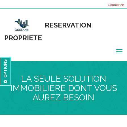
Connexion
RESERVATION
PROPRIETE
Basc
la
OPTIONS
navig
Slider
LA SEULE SOLUTION
Agents
IMMOBILIÈRE DONT VOUS
En vedette
AUREZ BESOIN
À propos de nous
Contact